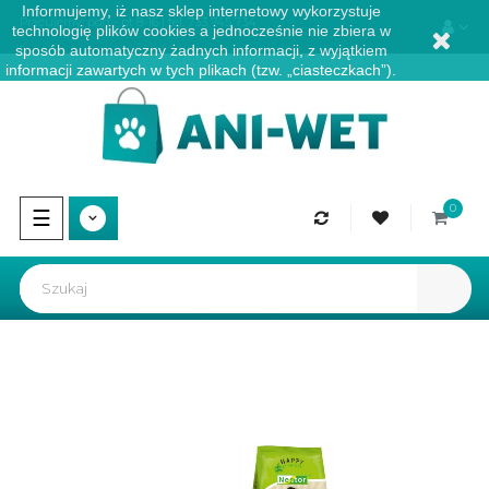
Informujemy, iż nasz sklep internetowy wykorzystuje
Pracujemy: pon - pt 8-16 | tel.
733 745 734
technologię plików cookies a jednocześnie nie zbiera w
sposób automatyczny żadnych informacji, z wyjątkiem
informacji zawartych w tych plikach (tzw. „ciasteczkach”).
0
Przełącz
☰
nawigację