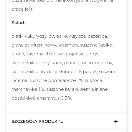
dużą zawartość błonnika korzystnie wpływa na
pracę jelit.
Skład:
płatki kukurydzy, owies, kukurydza, pszenica,
granulat witaminowy, jęczmień, suszone jabłka,
groch, suszony chleb świętojański, sorgo,
słonecznik czarny, kardi, płatki grochu, orzechy,
słonecznik biały duży, słonecznik pasiak, suszona
lucerna, suszone pomarańcze 1%, suszona
marchewka 1%, suszone buraki, siemię lniane,
pestki dyni, amarantus 0,5%.
SZCZEGÓŁY PRODUKTU