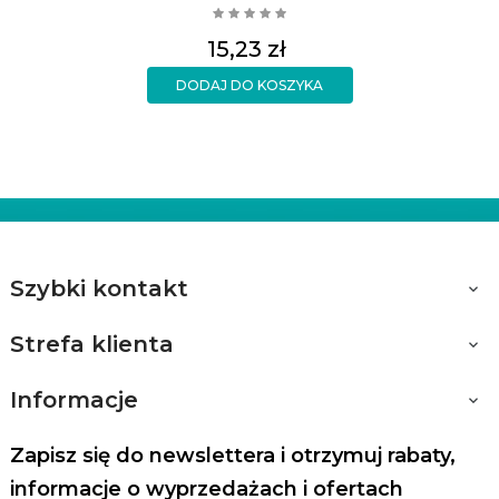
Cena
15,23 zł
DODAJ DO KOSZYKA
Szybki kontakt

Strefa klienta

Informacje

Zapisz się do newslettera i otrzymuj rabaty,
informacje o wyprzedażach i ofertach