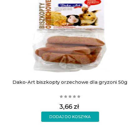
Dako-Art biszkopty orzechowe dla gryzoni 50g
Cena
3,66 zł
DODAJ DO KOSZYKA