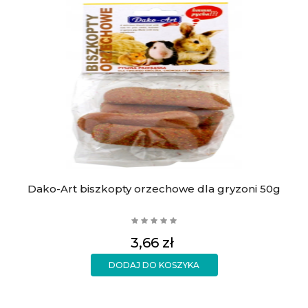
Dako-Art biszkopty orzechowe dla gryzoni 50g
Cena
3,66 zł
DODAJ DO KOSZYKA