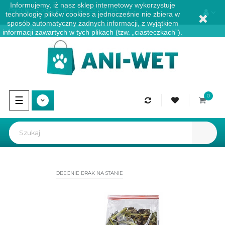
Informujemy, iż nasz sklep internetowy wykorzystuje
Pracujemy: pon - pt 8-16 | tel.
733 745 734
technologię plików cookies a jednocześnie nie zbiera w
sposób automatyczny żadnych informacji, z wyjątkiem
informacji zawartych w tych plikach (tzw. „ciasteczkach”).
0
Przełącz
☰
nawigację
OBECNIE BRAK NA STANIE