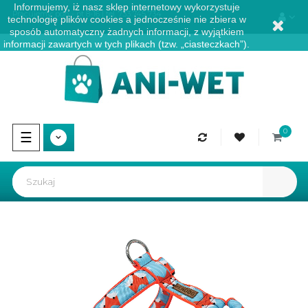
Informujemy, iż nasz sklep internetowy wykorzystuje
Pracujemy: pon - pt 8-16 | tel.
733 745 734
technologię plików cookies a jednocześnie nie zbiera w
sposób automatyczny żadnych informacji, z wyjątkiem
informacji zawartych w tych plikach (tzw. „ciasteczkach”).
0
Przełącz
☰
nawigację