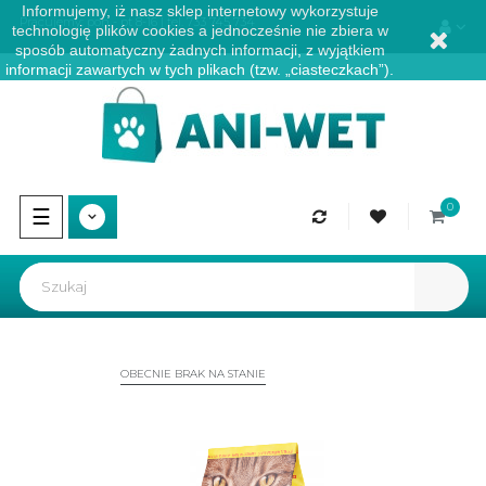
Informujemy, iż nasz sklep internetowy wykorzystuje
Pracujemy: pon - pt 8-16 | tel.
733 745 734
technologię plików cookies a jednocześnie nie zbiera w
sposób automatyczny żadnych informacji, z wyjątkiem
informacji zawartych w tych plikach (tzw. „ciasteczkach”).
0
Przełącz
☰
nawigację
OBECNIE BRAK NA STANIE