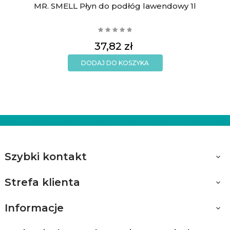
MR. SMELL Płyn do podłóg lawendowy 1l
Cena
37,82 zł
DODAJ DO KOSZYKA
Szybki kontakt

Strefa klienta

Informacje
