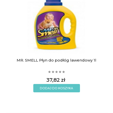
MR. SMELL Płyn do podłóg lawendowy 1l
Cena
37,82 zł
DODAJ DO KOSZYKA