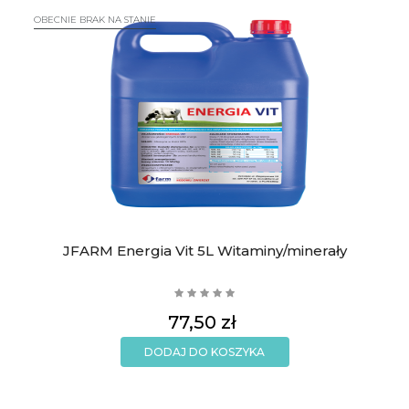
OBECNIE BRAK NA STANIE
JFARM Energia Vit 5L Witaminy/minerały
Cena
77,50 zł
DODAJ DO KOSZYKA