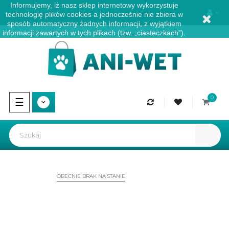
Informujemy, iż nasz sklep internetowy wykorzystuje
Pracujemy: pon - pt 8-16 | tel.
733 745 734
technologię plików cookies a jednocześnie nie zbiera w
sposób automatyczny żadnych informacji, z wyjątkiem
informacji zawartych w tych plikach (tzw. „ciasteczkach”).
0
Przełącz
☰
nawigację
OBECNIE BRAK NA STANIE