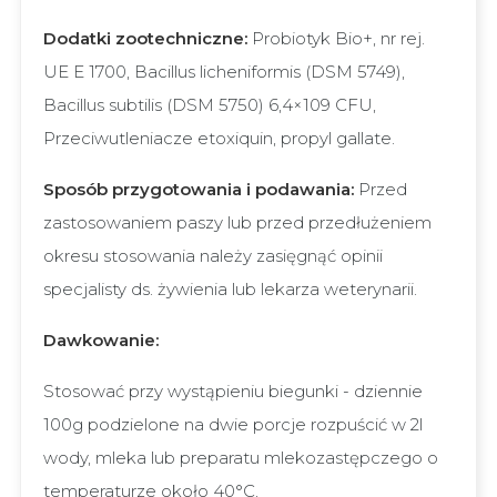
Dodatki zootechniczne:
Probiotyk Bio+, nr rej.
UE E 1700, Bacillus licheniformis (DSM 5749),
Bacillus subtilis (DSM 5750) 6,4×109 CFU,
Przeciwutleniacze etoxiquin, propyl gallate.
Sposób przygotowania i podawania:
Przed
zastosowaniem paszy lub przed przedłużeniem
okresu stosowania należy zasięgnąć opinii
specjalisty ds. żywienia lub lekarza weterynarii.
Dawkowanie:
Stosować przy wystąpieniu biegunki - dziennie
100g podzielone na dwie porcje rozpuścić w 2l
wody, mleka lub preparatu mlekozastępczego o
temperaturze około 40°C,