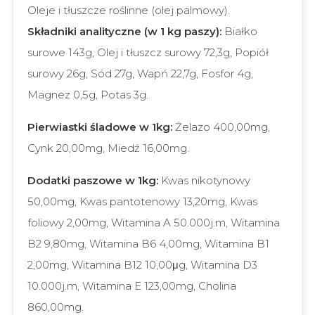
Oleje i tłuszcze roślinne (olej palmowy).
Składniki analityczne (w 1 kg paszy):
Białko
surowe 143g, Olej i tłuszcz surowy 72,3g, Popiół
surowy 26g, Sód 27g, Wapń 22,7g, Fosfor 4g,
Magnez 0,5g, Potas 3g.
Pierwiastki śladowe w 1kg:
Żelazo 400,00mg,
Cynk 20,00mg, Miedź 16,00mg.
Dodatki paszowe w 1kg:
Kwas nikotynowy
50,00mg, Kwas pantotenowy 13,20mg, Kwas
foliowy 2,00mg, Witamina A 50.000j.m, Witamina
B2 9,80mg, Witamina B6 4,00mg, Witamina B1
2,00mg, Witamina B12 10,00μg, Witamina D3
10.000j.m, Witamina E 123,00mg, Cholina
860,00mg.