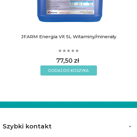
JFARM Energia Vit 5L Witaminy/minerały
Cena
77,50 zł
DODAJ DO KOSZYKA
Szybki kontakt
