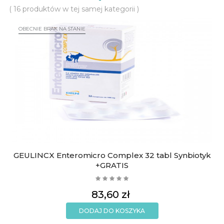
( 16 produktów w tej samej kategorii )
OBECNIE BRAK NA STANIE
GEULINCX Enteromicro Complex 32 tabl Synbiotyk
+GRATIS
Cena
83,60 zł
DODAJ DO KOSZYKA