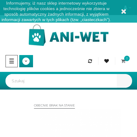
Informujemy, iż nasz sklep internetowy wykorzystuje
Pracujemy: pon - pt 8-16 | tel.
733 745 734
technologię plików cookies a jednocześnie nie zbiera w
sposób automatyczny żadnych informacji, z wyjątkiem
informacji zawartych w tych plikach (tzw. „ciasteczkach”).
0
Przełącz
☰
nawigację
OBECNIE BRAK NA STANIE