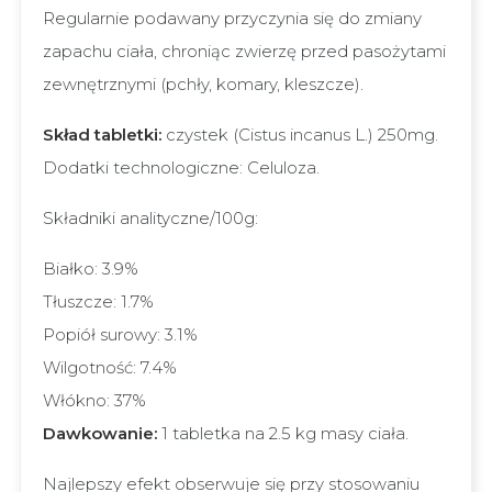
Regularnie podawany przyczynia się do zmiany
zapachu ciała, chroniąc zwierzę przed pasożytami
zewnętrznymi (pchły, komary, kleszcze).
Skład tabletki:
czystek (Cistus incanus L.) 250mg.
Dodatki technologiczne: Celuloza.
Składniki analityczne/100g:
Białko: 3.9%
Tłuszcze: 1.7%
Popiół surowy: 3.1%
Wilgotność: 7.4%
Włókno: 37%
Dawkowanie:
1 tabletka na 2.5 kg masy ciała.
Najlepszy efekt obserwuje się przy stosowaniu