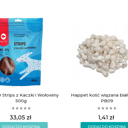
 BRAK NA STANIE
Strips z Kaczki i Wołowiny
Happet kość wiązana bia
500g
PB09
Cena
Cena
33,05 zł
1,41 zł
DODAJ DO KOSZYKA
DODAJ DO KOSZYKA