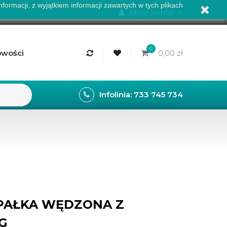
formacji, z wyjątkiem informacji zawartych w tych plikach
Moje konto
0
wości
0,00 zł
Infolinia: 733 745 734
PAŁKA WĘDZONA Z
5G