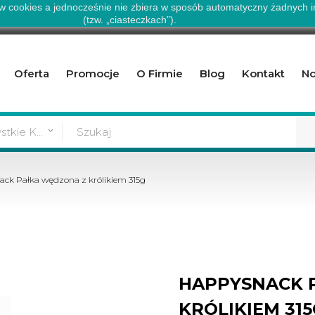
ów cookies a jednocześnie nie zbiera w sposób automatyczny żadnych in
(tzw. „ciasteczkach”).
Oferta
Promocje
O Firmie
Blog
Kontakt
No
Wszystkie Kategorie
keyboard_arrow_down
ck Pałka wędzona z królikiem 315g
HAPPYSNACK 
KRÓLIKIEM 31