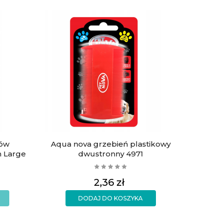
ów
Aqua nova grzebień plastikowy
h Large
dwustronny 4971
Cena
2,36 zł
DODAJ DO KOSZYKA