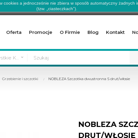
ów cookies a jednocześnie nie zbiera w sposób automatyczny żadnych in
(tzw. „ciasteczkach”).
Oferta
Promocje
O Firmie
Blog
Kontakt
No
Wszystkie Kategorie
keyboard_arrow_down
Grzebienie i szczotki
NOBLEZA Szczotka dwustronna S drut/włosie
NOBLEZA SZC
DRUT/WŁOSIE