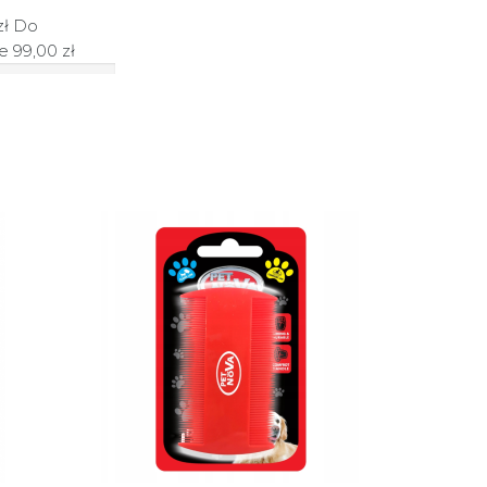
zł
Do
je
99,00 zł