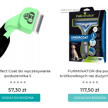
OBECNIE BRAK NA STANIE
rfect Coat do wyczesywania
FURMINATOR dla ps
podszerstka S
krótkowłosych ras dużyc
Cena
Cena
57,30 zł
117,50 zł
DODAJ DO KOSZYKA
DODAJ DO KOSZYKA