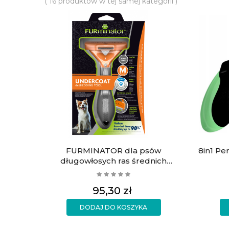
( 16 produktów w tej samej kategorii )
FURMINATOR dla psów
8in1 Pe
długowłosych ras średnich
Medium
Cena
95,30 zł
DODAJ DO KOSZYKA