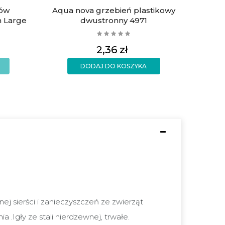
ów
Aqua nova grzebień plastikowy
h Large
dwustronny 4971
Cena
2,36 zł
DODAJ DO KOSZYKA
nej sierści i zanieczyszczeń ze zwierząt
Igły ze stali nierdzewnej, trwałe.