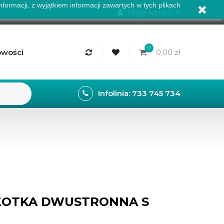
formacji, z wyjątkiem informacji zawartych w tych plikach
Moje konto
0
wości
0,00 zł
Infolinia: 733 745 734
ZOTKA DWUSTRONNA S