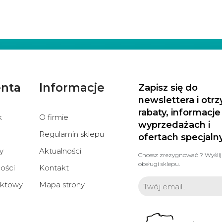
enta
Informacje
Zapisz się do
newslettera i otr
rabaty, informacje
k
O firmie
wyprzedażach i
Regulamin sklepu
ofertach specjaln
y
Aktualności
Chcesz zrezygnować ? Wyślij
obsługi sklepu.
ości
Kontakt
aktowy
Mapa strony