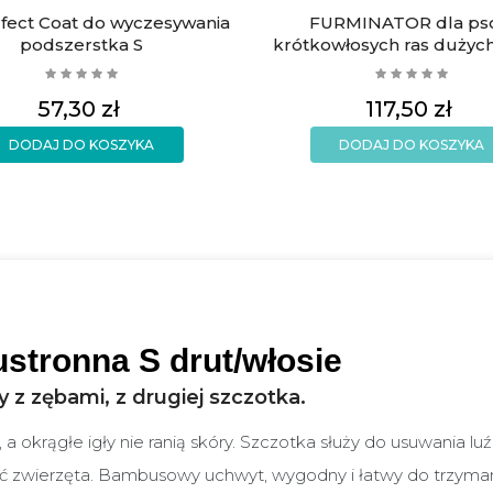
rfect Coat do wyczesywania
FURMINATOR dla ps
podszerstka S
krótkowłosych ras dużyc
Cena
Cena
57,30 zł
117,50 zł
DODAJ DO KOSZYKA
DODAJ DO KOSZYKA
tronna S drut/włosie
 z zębami, z drugiej szczotka.
a okrągłe igły nie ranią skóry. Szczotka służy do usuwania luź
wierzęta. Bambusowy uchwyt, wygodny i łatwy do trzymania .