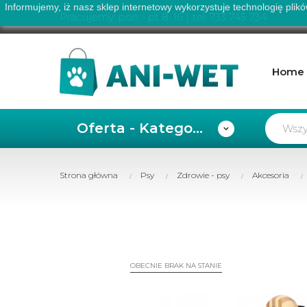
Informujemy, iż nasz sklep internetowy wykorzystuje technologię plik
Pracujemy: pon - pt 8-16 | tel.
733 745 734
Home
Oferta - Kategorie
Strona główna
Psy
Zdrowie - psy
Akcesoria
OBECNIE BRAK NA STANIE