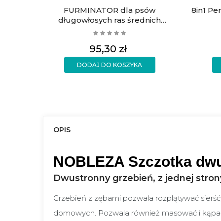
FURMINATOR dla psów
8in1 Pe
długowłosych ras średnich
Medium
Cena
95,30 zł
DODAJ DO KOSZYKA
OPIS
NOBLEZA Szczotka dwus
Dwustronny grzebień, z jednej strony
Grzebień z zębami pozwala rozplątywać sierść, 
domowych. Pozwala również masować i kąpać z