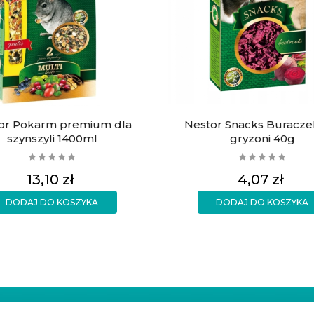
or Pokarm premium dla
Nestor Snacks Buracze
szynszyli 1400ml
gryzoni 40g
Cena
Cena
13,10 zł
4,07 zł
DODAJ DO KOSZYKA
DODAJ DO KOSZYKA