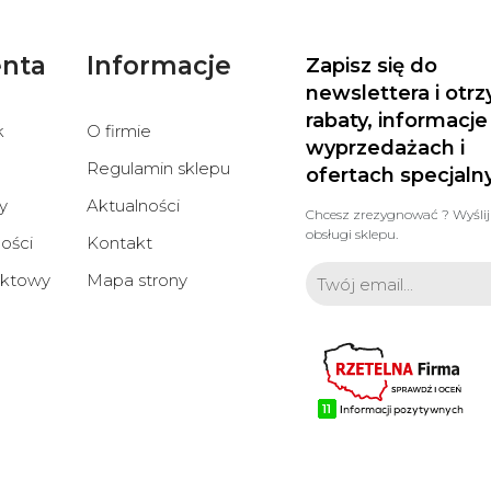
enta
Informacje
Zapisz się do
newslettera i otr
rabaty, informacje
k
O firmie
wyprzedażach i
Regulamin sklepu
ofertach specjaln
y
Aktualności
Chcesz zrezygnować ? Wyślij
obsługi sklepu.
ości
Kontakt
aktowy
Mapa strony