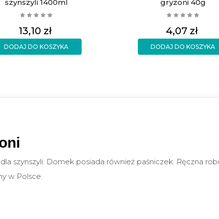
szynszyli 1400ml
gryzoni 40g
Cena
Cena
13,10 zł
4,07 zł
DODAJ DO KOSZYKA
DODAJ DO KOSZYKA
oni
a szynszyli. Domek posiada również paśniczek. Ręczna robot
y w Polsce.