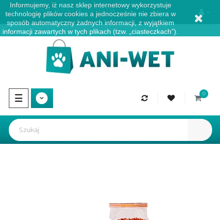
Informujemy, iż nasz sklep internetowy wykorzystuje
Pracujemy: pon - pt 8-16 | tel.
733 745 734
technologię plików cookies a jednocześnie nie zbiera w
sposób automatyczny żadnych informacji, z wyjątkiem
informacji zawartych w tych plikach (tzw. „ciasteczkach”).
0
Przełącz
☰
nawigację