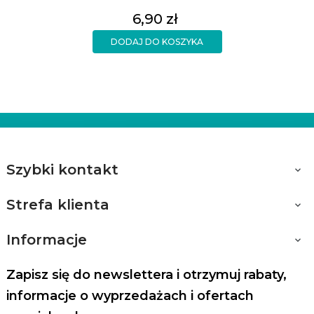
Cena
6,90 zł
DODAJ DO KOSZYKA
Szybki kontakt

Strefa klienta

Informacje

Zapisz się do newslettera i otrzymuj rabaty,
informacje o wyprzedażach i ofertach