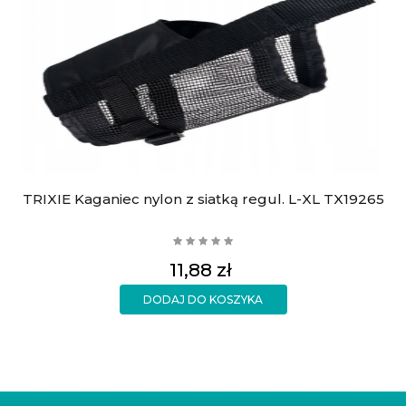
TRIXIE Kaganiec nylon z siatką regul. L-XL TX19265
Cena
11,88 zł
DODAJ DO KOSZYKA