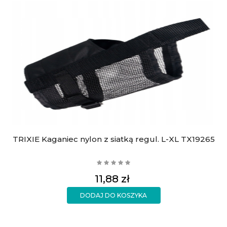
TRIXIE Kaganiec nylon z siatką regul. L-XL TX19265
Cena
11,88 zł
DODAJ DO KOSZYKA