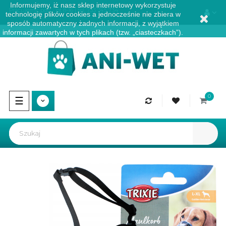
Informujemy, iż nasz sklep internetowy wykorzystuje
Pracujemy: pon - pt 8-16 | tel.
733 745 734
technologię plików cookies a jednocześnie nie zbiera w
sposób automatyczny żadnych informacji, z wyjątkiem
informacji zawartych w tych plikach (tzw. „ciasteczkach”).
0
Przełącz
☰
nawigację