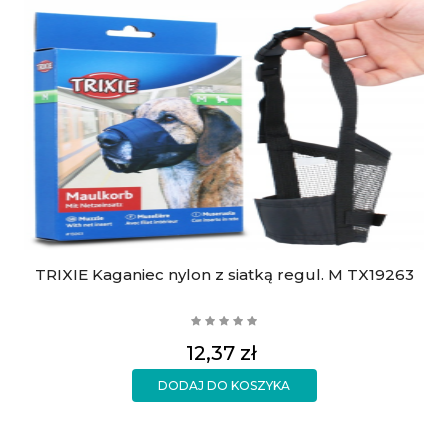
TRIXIE Kaganiec nylon z siatką regul. M TX19263
Cena
12,37 zł
DODAJ DO KOSZYKA