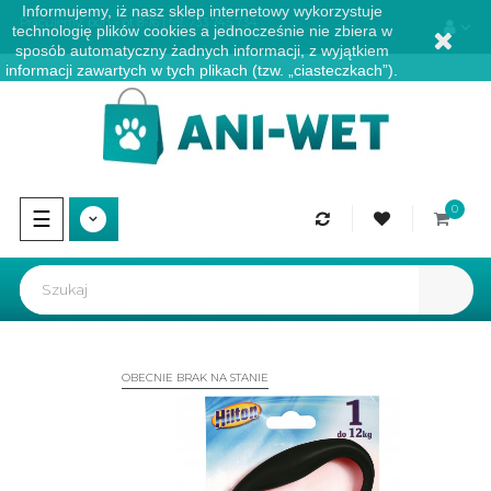
Informujemy, iż nasz sklep internetowy wykorzystuje
Pracujemy: pon - pt 8-16 | tel.
733 745 734
technologię plików cookies a jednocześnie nie zbiera w
sposób automatyczny żadnych informacji, z wyjątkiem
informacji zawartych w tych plikach (tzw. „ciasteczkach”).
0
Przełącz
☰
nawigację
OBECNIE BRAK NA STANIE