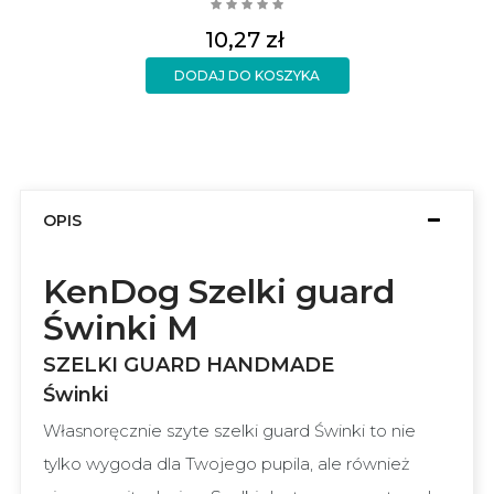
Cena
10,27 zł
DODAJ DO KOSZYKA
OPIS
KenDog Szelki guard
Świnki M
SZELKI GUARD HANDMADE
Świnki
Własnoręcznie szyte szelki guard Świnki to nie
tylko wygoda dla Twojego pupila, ale również