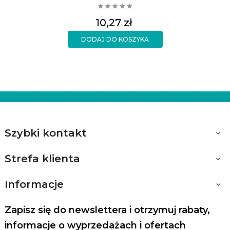
Cena
10,27 zł
DODAJ DO KOSZYKA
Szybki kontakt

Strefa klienta

Informacje

Zapisz się do newslettera i otrzymuj rabaty,
informacje o wyprzedażach i ofertach