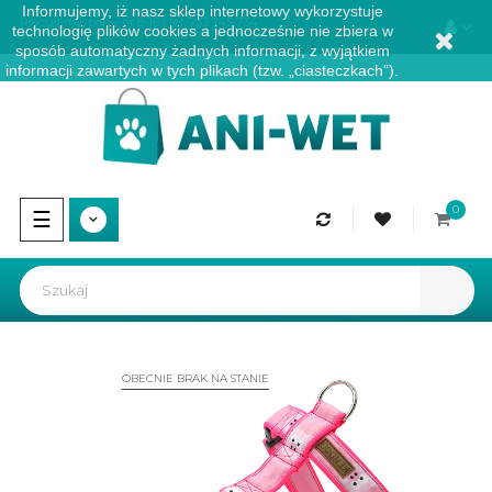
Informujemy, iż nasz sklep internetowy wykorzystuje
Pracujemy: pon - pt 8-16 | tel.
733 745 734
technologię plików cookies a jednocześnie nie zbiera w
sposób automatyczny żadnych informacji, z wyjątkiem
informacji zawartych w tych plikach (tzw. „ciasteczkach”).
0
Przełącz
☰
nawigację
OBECNIE BRAK NA STANIE